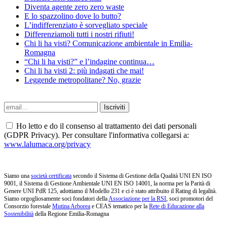
Diventa agente zero zero waste
E lo spazzolino dove lo butto?
L’indifferenziato è sorvegliato speciale
Differenziamoli tutti i nostri rifiuti!
Chi li ha visti? Comunicazione ambientale in Emilia-
Romagna
“Chi li ha visti?” e l’indagine continua…
Chi li ha visti 2: più indagati che mai!
Leggende metropolitane? No, grazie
Ho letto e do il consenso al trattamento dei dati personali
(GDPR Privacy). Per consultare l'informativa collegarsi a:
www.lalumaca.org/privacy
Siamo una
società certificata
secondo il Sistema di Gestione della Qualità UNI EN ISO
9001, il Sistema di Gestione Ambientale UNI EN ISO 14001, la norma per la Parità di
Genere UNI PdR 125, adottiamo il Modello 231 e ci è stato attribuito il Rating di legalità.
Siamo orgogliosamente soci fondatori della
Associazione per la RSI
, soci promotori del
Consorzio forestale
Mutina Arborea
e CEAS tematico per la
Rete di Educazione alla
Sostenibilità
della Regione Emilia-Romagna