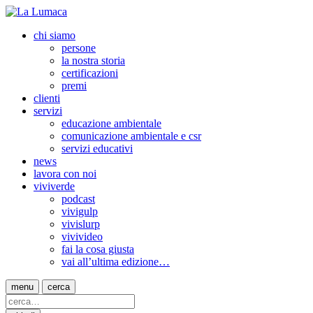
chi siamo
persone
la nostra storia
certificazioni
premi
clienti
servizi
educazione ambientale
comunicazione ambientale e csr
servizi educativi
news
lavora con noi
viviverde
podcast
vivigulp
vivislurp
vivivideo
fai la cosa giusta
vai all’ultima edizione…
menu
cerca