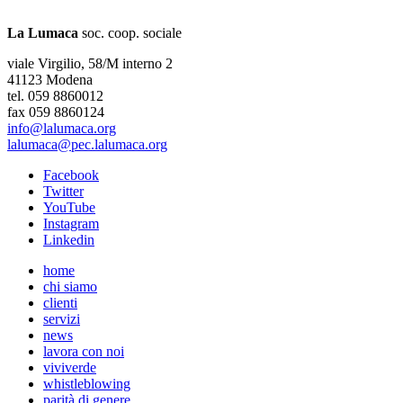
La Lumaca
soc. coop. sociale
viale Virgilio, 58/M interno 2
41123 Modena
tel. 059 8860012
fax 059 8860124
info@lalumaca.org
lalumaca@pec.lalumaca.org
Facebook
Twitter
YouTube
Instagram
Linkedin
home
chi siamo
clienti
servizi
news
lavora con noi
viviverde
whistleblowing
parità di genere