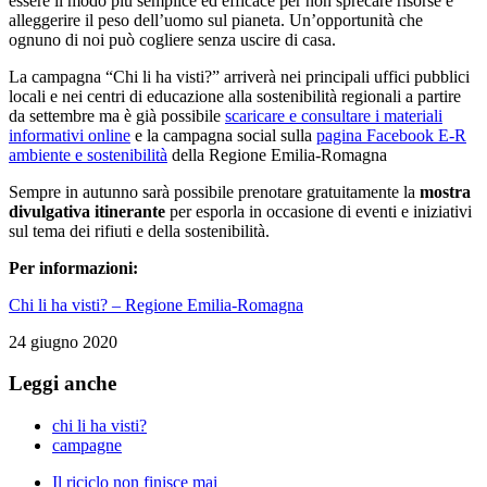
essere il modo più semplice ed efficace per non sprecare risorse e
alleggerire il peso dell’uomo sul pianeta. Un’opportunità che
ognuno di noi può cogliere senza uscire di casa.
La campagna “Chi li ha visti?” arriverà nei principali uffici pubblici
locali e nei centri di educazione alla sostenibilità regionali a partire
da settembre ma è già possibile
scaricare e consultare i materiali
informativi online
e la campagna social sulla
pagina Facebook E-R
ambiente e sostenibilità
della Regione Emilia-Romagna
Sempre in autunno sarà possibile prenotare gratuitamente la
mostra
divulgativa itinerante
per esporla in occasione di eventi e iniziativi
sul tema dei rifiuti e della sostenibilità.
Per informazioni:
Chi li ha visti? – Regione Emilia-Romagna
24 giugno 2020
Leggi anche
chi li ha visti?
campagne
Il riciclo non finisce mai