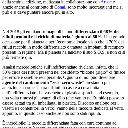
della settima edizione, realizzata in collaborazione con
Arpae
e
grazie anche al contributo di
Conai
, sono molto incoraggianti ma si
può e si deve puntare ancora più in alto.
Nel 2018 gli emiliano-romagnoli hanno
differenziato il 68% dei
rifiuti prodotti e il riciclo di materia è giunto al 60%
. Una grande
occasione per il pianeta e per l’economia locale visto che il 70% dei
rifiuti raccolti in modo differenziato è trattata in impianti di recupero
presenti in regione. Ma il pianeta ha lanciato il suo S.O.S. e non ci si
può fermare qui.
Analisi merceologiche sull’indifferenziato rivelano, infatti, che il
53% circa dei rifiuti presenti nel cosiddetto “bidone grigio” ci finisce
per errore e sarebbe recuperabile. Ognuno di noi può diventare
agente del cambiamento “zero zero waste”
prestando più
attenzione a come separa i rifiuti in casa e a cosa butta
nell’indifferenziato. Le vaschette di plastica sporche, ad esempio,
una volta rimossi gli avanzi di cibo (che vanno nell’umido) possono
essere gettati tra gli imballaggi in plastica. Discorso analogo per i
vasetti e i contenitori in vetro: vanno nella raccolta dedicata al vetro,
appunto, in questo caso anche se non sono stati ripuliti.
È incredibile: la raccolta differenziata fatta con cura continua ad