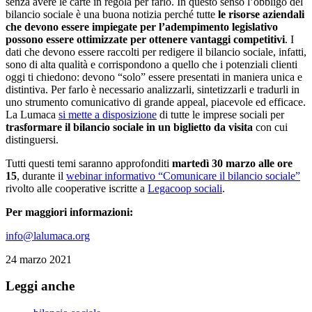
senza avere le carte in regola per farlo. In questo senso l’obbligo del
bilancio sociale è una buona notizia perché tutte
le risorse aziendali
che devono essere impiegate per l’adempimento legislativo
possono essere ottimizzate per ottenere vantaggi competitivi
. I
dati che devono essere raccolti per redigere il bilancio sociale, infatti,
sono di alta qualità e corrispondono a quello che i potenziali clienti
oggi ti chiedono: devono “solo” essere presentati in maniera unica e
distintiva. Per farlo è necessario analizzarli, sintetizzarli e tradurli in
uno strumento comunicativo di grande appeal, piacevole ed efficace.
La Lumaca
si mette a disposizione
di tutte le imprese sociali per
trasformare il bilancio sociale in un biglietto da visita
con cui
distinguersi.
Tutti questi temi saranno approfonditi
martedì 30 marzo alle ore
15
, durante il
webinar informativo “Comunicare il bilancio sociale”
rivolto alle cooperative iscritte a
Legacoop sociali
.
Per maggiori informazioni:
info@lalumaca.org
24 marzo 2021
Leggi anche