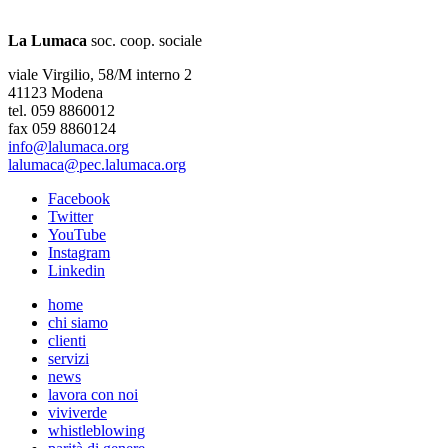
La Lumaca
soc. coop. sociale
viale Virgilio, 58/M interno 2
41123 Modena
tel. 059 8860012
fax 059 8860124
info@lalumaca.org
lalumaca@pec.lalumaca.org
Facebook
Twitter
YouTube
Instagram
Linkedin
home
chi siamo
clienti
servizi
news
lavora con noi
viviverde
whistleblowing