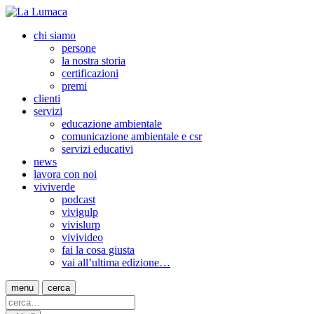
chi siamo
persone
la nostra storia
certificazioni
premi
clienti
servizi
educazione ambientale
comunicazione ambientale e csr
servizi educativi
news
lavora con noi
viviverde
podcast
vivigulp
vivislurp
vivivideo
fai la cosa giusta
vai all’ultima edizione…
menu
cerca