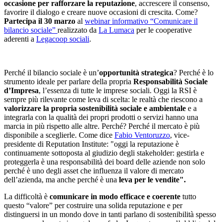
occasione per rafforzare la reputazione
, accrescere il consenso,
favorire il dialogo e creare nuove occasioni di crescita. Come?
Partecipa il 30 marzo
al
webinar informativo “Comunicare il
bilancio sociale”
realizzato da
La Lumaca
per le cooperative
aderenti a
Legacoop sociali
.
Perché il bilancio sociale è un’
opportunità strategica
? Perché è lo
strumento ideale per parlare della propria
Responsabilità Sociale
d’Impresa
, l’essenza di tutte le imprese sociali. Oggi la RSI è
sempre più rilevante come leva di scelta: le realtà che riescono a
valorizzare la propria sostenibilità sociale e ambientale
e a
integrarla con la qualità dei propri prodotti o servizi hanno una
marcia in più rispetto alle altre. Perché? Perché il mercato è più
disponibile a sceglierle. Come dice
Fabio Ventoruzzo
, vice-
presidente di Reputation Institute: "oggi la reputazione è
continuamente sottoposta al giudizio degli stakeholder: gestirla e
proteggerla è una responsabilità dei board delle aziende non solo
perché è uno degli asset che influenza il valore di mercato
dell’azienda, ma anche perché è una
leva per le vendite".
La difficoltà è
comunicare in modo efficace e coeren
te
tutto
questo “valore” per costruire una solida reputazione e per
distinguersi in un mondo dove in tanti parlano di sostenibilità spesso