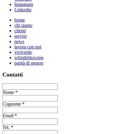
Instagram
Linkedin
home
chi siamo
clienti
servizi
news
lavora con noi
viviverde
whistleblowing
parità di genere
Contatti
Nome
*
Cognome
*
Email
*
Tel.
*