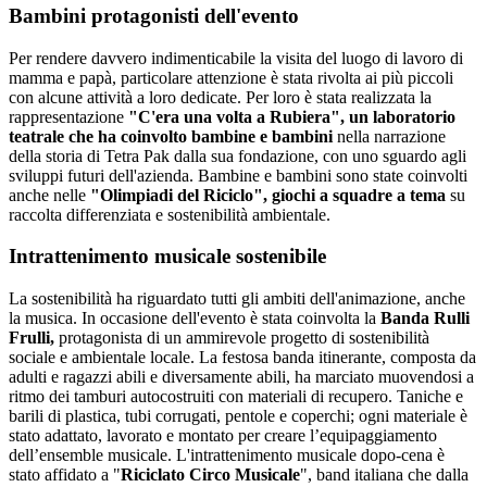
Bambini protagonisti dell'evento
Per rendere davvero indimenticabile la visita del luogo di lavoro di
mamma e papà, particolare attenzione è stata rivolta ai più piccoli
con alcune attività a loro dedicate. Per loro è stata realizzata la
rappresentazione
"C'era una volta a Rubiera", un laboratorio
teatrale che ha coinvolto bambine e bambini
nella narrazione
della storia di Tetra Pak dalla sua fondazione, con uno sguardo agli
sviluppi futuri dell'azienda. Bambine e bambini sono state coinvolti
anche nelle
"Olimpiadi del Riciclo", giochi a squadre a tema
su
raccolta differenziata e sostenibilità ambientale.
Intrattenimento musicale sostenibile
La sostenibilità ha riguardato tutti gli ambiti dell'animazione, anche
la musica. In occasione dell'evento è stata coinvolta la
Banda Rulli
Frulli,
protagonista di un ammirevole progetto di sostenibilità
sociale e ambientale locale. La festosa banda itinerante, composta da
adulti e ragazzi abili e diversamente abili, ha marciato muovendosi a
ritmo dei tamburi autocostruiti con materiali di recupero. Taniche e
barili di plastica, tubi corrugati, pentole e coperchi; ogni materiale è
stato adattato, lavorato e montato per creare l’equipaggiamento
dell’ensemble musicale. L'intrattenimento musicale dopo-cena è
stato affidato a "
Riciclato Circo Musicale
", band italiana che dalla