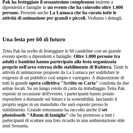
Pak ha festeggiato il sessantesimo compleanno
insieme a
dipendenti e famiglie in
un evento che ha coinvolto oltre 1.000
persone.
Presente anche
La Lumaca che ha curato tutte le
attività di animazione per grandi e piccoli.
Vediamo i dettagli.
Una festa per 60 di futuro
Tetra Pak ha scelto di festeggiare le 60 candeline con un grande
evento aperto a dipendenti e famiglie.
Oltre 1.000 persone tra
adulti e bambini hanno partecipato alla festa organizzata
proprio nell'area esterna dello stabilimento di Rubiera.
Tante le
attività di animazione proposte da La Lumaca per soddisfare le
esigenze di un pubblico così ampio e variegato. A disposizione di
tutti la grande
opera collettiva "Scritto su Carta"
condotta da due
artiste locali. Su un lungo rotolo di carta da imballaggio Tetra Pak
esposto in occasione dell'evento, i partecipanti hanno potuto
rispondere a domande sul futuro e la sostenibilità, lasciando il
proprio segno in un manufatto che sarà esposto presso lo
stabilimento. Grande entusiasmo ha raccolto anche il
set
photobooth "Album di famiglia"
che ha permesso a tutti i
partecipanti di scattare una foto ricordo in una ambientazione stile
anni Sessanta.