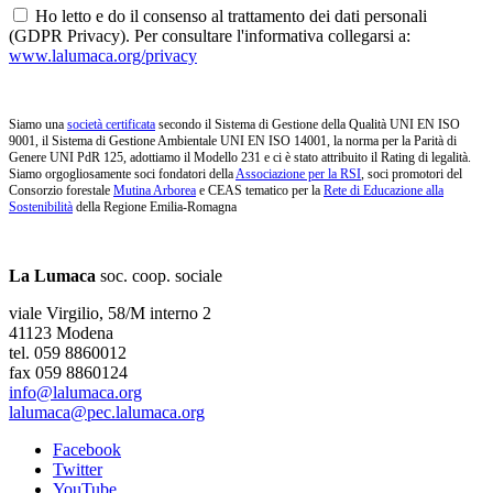
Ho letto e do il consenso al trattamento dei dati personali
(GDPR Privacy). Per consultare l'informativa collegarsi a:
www.lalumaca.org/privacy
Siamo una
società certificata
secondo il Sistema di Gestione della Qualità UNI EN ISO
9001, il Sistema di Gestione Ambientale UNI EN ISO 14001, la norma per la Parità di
Genere UNI PdR 125, adottiamo il Modello 231 e ci è stato attribuito il Rating di legalità.
Siamo orgogliosamente soci fondatori della
Associazione per la RSI
, soci promotori del
Consorzio forestale
Mutina Arborea
e CEAS tematico per la
Rete di Educazione alla
Sostenibilità
della Regione Emilia-Romagna
La Lumaca
soc. coop. sociale
viale Virgilio, 58/M interno 2
41123 Modena
tel. 059 8860012
fax 059 8860124
info@lalumaca.org
lalumaca@pec.lalumaca.org
Facebook
Twitter
YouTube