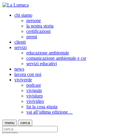
chi siamo
persone
la nostra storia
certificazioni
premi
clienti
servizi
educazione ambientale
comunicazione ambientale e csr
servizi educativi
news
lavora con noi
viviverde
podcast
vivigulp
vivislurp
vivivideo
fai la cosa giusta
vai all’ultima edizione…
menu
cerca