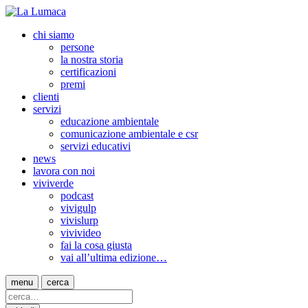
chi siamo
persone
la nostra storia
certificazioni
premi
clienti
servizi
educazione ambientale
comunicazione ambientale e csr
servizi educativi
news
lavora con noi
viviverde
podcast
vivigulp
vivislurp
vivivideo
fai la cosa giusta
vai all’ultima edizione…
menu
cerca