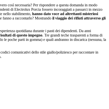
davvero così necessaria? Per rispondere a questa domanda in modo
endenti di Electrolux Porcia fossero incoraggiati a passarci in mezzo
te nello stabilimento,
hanno dato voce ad altrettanti misteriosi
ome fanno a raccontarlo? Mostrando
il viaggio dei rifiuti attraverso gli
esperienza quotidiana durante i pasti dei dipendenti. Da anni
isultati di questo impegno
. Tre grandi teche trasparenti a forma di
lo le poche parti in gomma) e quali andranno in discarica (nessuna, la
 codici comunicativi dello stile giallo/poliziesco per raccontare in
.