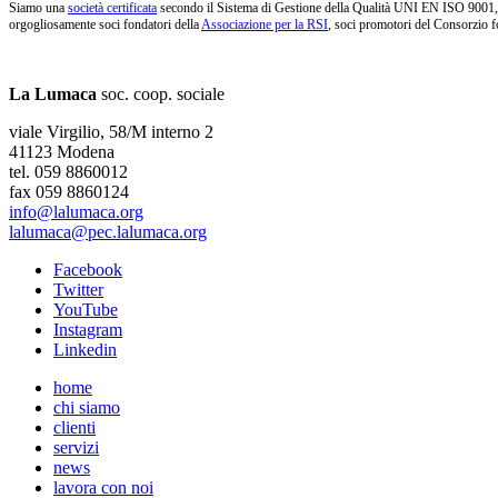
Siamo una
società certificata
secondo il Sistema di Gestione della Qualità UNI EN ISO 9001, i
orgogliosamente soci fondatori della
Associazione per la RSI
, soci promotori del Consorzio f
La Lumaca
soc. coop. sociale
viale Virgilio, 58/M interno 2
41123 Modena
tel. 059 8860012
fax 059 8860124
info@lalumaca.org
lalumaca@pec.lalumaca.org
Facebook
Twitter
YouTube
Instagram
Linkedin
home
chi siamo
clienti
servizi
news
lavora con noi