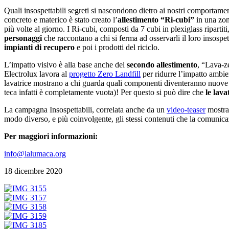
Quali insospettabili segreti si nascondono dietro ai nostri comportame
concreto e materico è stato creato l’
allestimento “Ri-cubi”
in una zona
più volte al giorno. I Ri-cubi, composti da 7 cubi in plexiglass riparti
personaggi
che raccontano a chi si ferma ad osservarli il loro insosp
impianti di recupero
e poi i prodotti del riciclo.
L’impatto visivo è alla base anche del
secondo allestimento
, “Lava-ze
Electrolux lavora al
progetto Zero Landfill
per ridurre l’impatto ambie
lavatrice mostrano a chi guarda quali componenti diventeranno nuove co
teca infatti è completamente vuota)! Per questo si può dire che
le lava
La campagna Insospettabili, correlata anche da un
video-teaser
mostrat
modo diverso, e più coinvolgente, gli stessi contenuti che la comunicaz
Per maggiori informazioni:
info@lalumaca.org
18 dicembre 2020