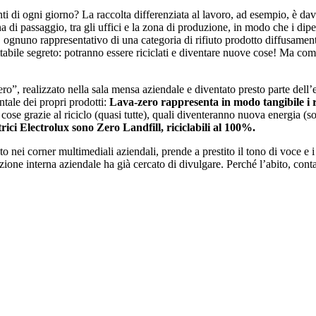
nti di ogni giorno? La raccolta differenziata al lavoro, ad esempio, è 
 di passaggio, tra gli uffici e la zona di produzione, in modo che i dip
ti, ognuno rappresentativo di una categoria di rifiuto prodotto diffusamen
ettabile segreto: potranno essere riciclati e diventare nuove cose! Ma c
ro”, realizzato nella sala mensa aziendale e diventato presto parte dell’
ntale dei propri prodotti:
L
ava-zero rappresenta in modo tangibile i r
se grazie al riciclo (quasi tutte), quali diventeranno nuova energia (so
trici Electrolux sono Zero Landfill, riciclabili al 100%.
o nei corner multimediali aziendali, prende a prestito il tono di voce e i
ione interna aziendale ha già cercato di divulgare. Perché l’abito, conta