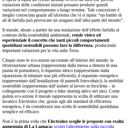
variazioni delle condizioni iniziali possano produrre grandi
variazioni nel comportamento a lungo termine. Tale concezione è
meglio conosciuta grazie all’aforisma che vi si ispira: “un battito di
ali di farfalla può provocare un uragano dall’altra parte del mondo”.
Il murale, ideato a partire da una traslazione dell’effetto farfalla al
contesto della sostenibilità ambientale,
r
ende visivo ed
esperienziale il concetto che tanti piccoli comportamenti
quotidiani sostenibili possono fare la differenza
, producendo
importanti variazioni per la vita sulla Terra.
Cinque sono le eco-azioni raccontate all’interno del murale: la
riforestazione urbana (rappresentata dalla messa a dimora di una
pianta di pomodoro), il risparmio idrico (rappresentato dalla
riparazione di tubature non più efficienti), il risparmio energetico
(rappresentato dall’installazione di pannelli fotovoltaici), la mobilità
sostenibile (rappresentata dall’andare al lavoro in bicicletta – in
collegamento con il progetto e-bike sharing attivo nel sito). Come
quinta eco-azione il murale rappresenta la scelta di utilizzare una
lavatrice Electrolux che, grazie agli alti standard di efficienza
energetica, è da considerarsi una scelta di sostenibilità quotidiana
semplice ed efficace.
Non è la prima volta che
Electrolux sceglie le proposte con realtà
aumentata di La Lumaca:
scopri l'allestimento sulla raccolta