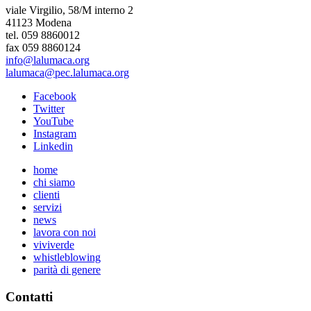
viale Virgilio, 58/M interno 2
41123 Modena
tel. 059 8860012
fax 059 8860124
info@lalumaca.org
lalumaca@pec.lalumaca.org
Facebook
Twitter
YouTube
Instagram
Linkedin
home
chi siamo
clienti
servizi
news
lavora con noi
viviverde
whistleblowing
parità di genere
Contatti