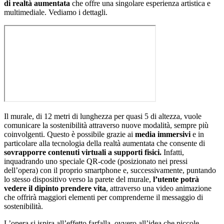
di realtà aumentata
che offre una singolare esperienza artistica e
multimediale. Vediamo i dettagli.
Il murale, di 12 metri di lunghezza per quasi 5 di altezza, vuole
comunicare la sostenibilità attraverso nuove modalità, sempre più
coinvolgenti. Questo è possibile grazie ai
media immersivi
e in
particolare alla tecnologia della realtà aumentata che consente di
sovrapporre contenuti virtuali a supporti fisici.
Infatti,
inquadrando uno speciale QR-code (posizionato nei pressi
dell’opera) con il proprio smartphone e, successivamente, puntando
lo stesso dispositivo verso la parete del murale,
l’utente potrà
vedere il dipinto prendere vita
, attraverso una video animazione
che offrirà maggiori elementi per comprenderne il messaggio di
sostenibilità.
L’opera si ispira all’effetto farfalla, ovvero all’idea che piccole