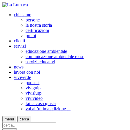
chi siamo
persone
la nostra storia
certificazioni
premi
clienti
servizi
educazione ambientale
comunicazione ambientale e csr
servizi educativi
news
lavora con noi
viviverde
podcast
vivigulp
vivislurp
vivivideo
fai la cosa giusta
vai all’ultima edizione…
menu
cerca