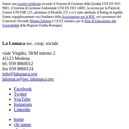
Siamo una
società certificata
secondo il Sistema di Gestione della Qualità UNI EN ISO
9001, il Sistema di Gestione Ambientale UNI EN ISO 14001, la norma per la Parità di
Genere UNI PdR 125, adottiamo il Modello 231 e ci è stato attribuito il Rating di legalità.
Siamo orgogliosamente soci fondatori della
Associazione per la RSI
, soci promotori del
Consorzio forestale
Mutina Arborea
e CEAS tematico per la
Rete di Educazione alla
Sostenibilità
della Regione Emilia-Romagna
La Lumaca
soc. coop. sociale
viale Virgilio, 58/M interno 2
41123 Modena
tel. 059 8860012
fax 059 8860124
info@lalumaca.org
lalumaca@pec.lalumaca.org
Facebook
Twitter
YouTube
Instagram
Linkedin
home
chi siamo