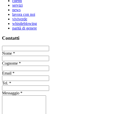
clienti
servizi
news
lavora con noi
viviverde
whistleblowing
parità di genere
Contatti
Nome
*
Cognome
*
Email
*
Tel.
*
Messaggio
*