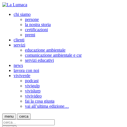
chi siamo
persone
la nostra storia
certificazioni
premi
clienti
servizi
educazione ambientale
comunicazione ambientale e csr
servizi educativi
news
lavora con noi
viviverde
podcast
vivigulp
vivislurp
vivivideo
fai la cosa giusta
vai all’ultima edizione…
menu
cerca