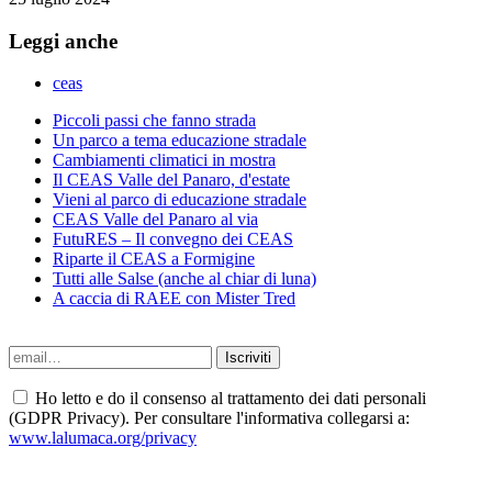
Leggi anche
ceas
Piccoli passi che fanno strada
Un parco a tema educazione stradale
Cambiamenti climatici in mostra
Il CEAS Valle del Panaro, d'estate
Vieni al parco di educazione stradale
CEAS Valle del Panaro al via
FutuRES – Il convegno dei CEAS
Riparte il CEAS a Formigine
Tutti alle Salse (anche al chiar di luna)
A caccia di RAEE con Mister Tred
Ho letto e do il consenso al trattamento dei dati personali
(GDPR Privacy). Per consultare l'informativa collegarsi a:
www.lalumaca.org/privacy