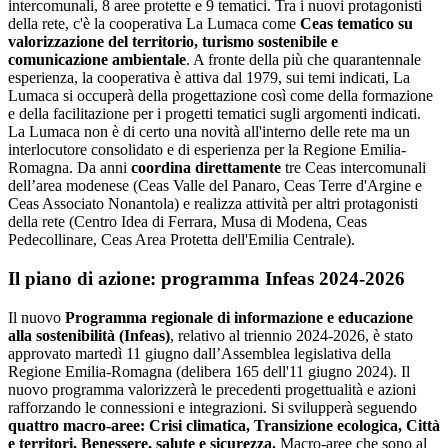
intercomunali, 8 aree protette e 9 tematici. Tra i nuovi protagonisti
della rete, c'è la cooperativa La Lumaca come
Ceas tematico su
valorizzazione del territorio, turismo sostenibile e
comunicazione ambientale
. A fronte della più che quarantennale
esperienza, la cooperativa è attiva dal 1979, sui temi indicati, La
Lumaca si occuperà della progettazione così come della formazione
e della facilitazione per i progetti tematici sugli argomenti indicati.
La Lumaca non è di certo una novità all'interno delle rete ma un
interlocutore consolidato e di esperienza per la Regione Emilia-
Romagna. Da anni
coordina direttamente
tre Ceas intercomunali
dell’area modenese (Ceas Valle del Panaro, Ceas Terre d'Argine e
Ceas Associato Nonantola) e realizza attività per altri protagonisti
della rete (Centro Idea di Ferrara, Musa di Modena, Ceas
Pedecollinare, Ceas Area Protetta dell'Emilia Centrale).
Il piano di azione: programma Infeas 2024-2026
Il nuovo
Programma regionale di informazione e educazione
alla sostenibilità (Infeas)
, relativo al triennio 2024-2026, è stato
approvato martedì 11 giugno dall’Assemblea legislativa della
Regione Emilia-Romagna (delibera 165 dell'11 giugno 2024). Il
nuovo programma valorizzerà le precedenti progettualità e azioni
rafforzando le connessioni e integrazioni. Si svilupperà seguendo
qua
ttro macro-aree: Crisi climatica, Transizione ecologica, Città
e territori, Benessere, salute e sicurezza.
Macro-aree che sono al