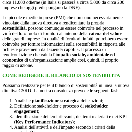
circa 11.000 odierne (in Italia si passerà a circa 5.000 da circa 200
imprese che oggi predispongono la DNF).
Le piccole e medie imprese (PMI) che non sono necessariamente
vincolate dalla nuova direttiva a rendicontare la propria
sostenibilità
, possono comunque essere coinvolte nel processo in
virtù del loro ruolo di fornitori all'interno della
catena del valore
delle grandi imprese. In qualità di fornitori, infatti, potrebbero essere
coinvolte per fornire informazioni sulla sostenibilità in risposta alle
richieste provenienti dall'azienda capofila. Il processo di
rendicontazione che valuta l
'impatto sociale, ambientale ed
economico
di un'organizzazione amplia così, quindi, il proprio
raggio di azione.
COME REDIGERE IL BILANCIO DI SOSTENIBILITÀ
Possiamo realizzare per te il bilancio di sostenibilità in linea la nuova
direttiva CSRD. La nostra consulenza prevede le seguenti fasi:
Analisi e
pianificazione strategica
delle azioni;
Definizione stakeholder e processo di
stakeholder
engagement
;
Identificazione dei temi rilevanti, dei temi materiali e dei KPI
(
Key Performance Indicators
);
Analisi dell'attività e dell'impatto secondo i criteri della