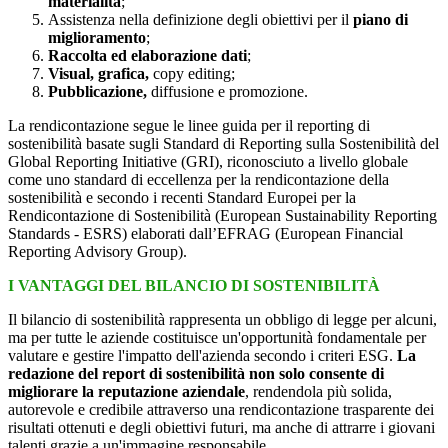
materialità
;
Assistenza nella definizione degli obiettivi per il
piano di
miglioramento
;
Raccolta ed elaborazione dati
;
Visual, grafica,
copy editing;
Pubblicazione,
diffusione e promozione.
La rendicontazione segue le linee guida per il reporting di
sostenibilità basate sugli Standard di Reporting sulla Sostenibilità del
Global Reporting Initiative (GRI), riconosciuto a livello globale
come uno standard di eccellenza per la rendicontazione della
sostenibilità e secondo i recenti Standard Europei per la
Rendicontazione di Sostenibilità (European Sustainability Reporting
Standards - ESRS) elaborati dall’EFRAG (European Financial
Reporting Advisory Group).
I VANTAGGI DEL BILANCIO DI SOSTENIBILITÀ
Il bilancio di sostenibilità rappresenta un obbligo di legge per alcuni,
ma per tutte le aziende costituisce un'opportunità fondamentale per
valutare e gestire l'impatto dell'azienda secondo i criteri ESG.
La
redazione del report di sostenibilità non solo consente di
migliorare la reputazione aziendale
, rendendola più solida,
autorevole e credibile attraverso una rendicontazione trasparente dei
risultati ottenuti e degli obiettivi futuri, ma anche di attrarre i giovani
talenti grazie a un'immagine responsabile.