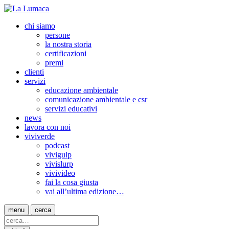
chi siamo
persone
la nostra storia
certificazioni
premi
clienti
servizi
educazione ambientale
comunicazione ambientale e csr
servizi educativi
news
lavora con noi
viviverde
podcast
vivigulp
vivislurp
vivivideo
fai la cosa giusta
vai all’ultima edizione…
menu
cerca