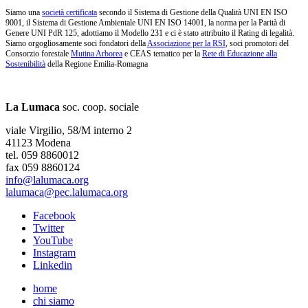
Siamo una
società certificata
secondo il Sistema di Gestione della Qualità UNI EN ISO
9001, il Sistema di Gestione Ambientale UNI EN ISO 14001, la norma per la Parità di
Genere UNI PdR 125, adottiamo il Modello 231 e ci è stato attribuito il Rating di legalità.
Siamo orgogliosamente soci fondatori della
Associazione per la RSI
, soci promotori del
Consorzio forestale
Mutina Arborea
e CEAS tematico per la
Rete di Educazione alla
Sostenibilità
della Regione Emilia-Romagna
La Lumaca
soc. coop. sociale
viale Virgilio, 58/M interno 2
41123 Modena
tel. 059 8860012
fax 059 8860124
info@lalumaca.org
lalumaca@pec.lalumaca.org
Facebook
Twitter
YouTube
Instagram
Linkedin
home
chi siamo