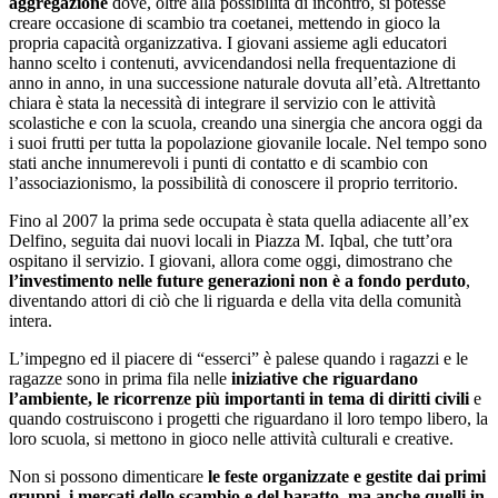
aggregazione
dove, oltre alla possibilità di incontro, si potesse
creare occasione di scambio tra coetanei, mettendo in gioco la
propria capacità organizzativa. I giovani assieme agli educatori
hanno scelto i contenuti, avvicendandosi nella frequentazione di
anno in anno, in una successione naturale dovuta all’età. Altrettanto
chiara è stata la necessità di integrare il servizio con le attività
scolastiche e con la scuola, creando una sinergia che ancora oggi da
i suoi frutti per tutta la popolazione giovanile locale. Nel tempo sono
stati anche innumerevoli i punti di contatto e di scambio con
l’associazionismo, la possibilità di conoscere il proprio territorio.
Fino al 2007 la prima sede occupata è stata quella adiacente all’ex
Delfino, seguita dai nuovi locali in Piazza M. Iqbal, che tutt’ora
ospitano il servizio. I giovani, allora come oggi, dimostrano che
l’investimento nelle future generazioni non è a fondo perduto
,
diventando attori di ciò che li riguarda e della vita della comunità
intera.
L’impegno ed il piacere di “esserci” è palese quando i ragazzi e le
ragazze sono in prima fila nelle
iniziative che riguardano
l’ambiente, le ricorrenze più importanti in tema di diritti civili
e
quando costruiscono i progetti che riguardano il loro tempo libero, la
loro scuola, si mettono in gioco nelle attività culturali e creative.
Non si possono dimenticare
le feste organizzate e gestite dai primi
gruppi, i mercati dello scambio e del baratto, ma anche quelli in