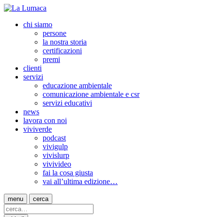
chi siamo
persone
la nostra storia
certificazioni
premi
clienti
servizi
educazione ambientale
comunicazione ambientale e csr
servizi educativi
news
lavora con noi
viviverde
podcast
vivigulp
vivislurp
vivivideo
fai la cosa giusta
vai all’ultima edizione…
menu
cerca