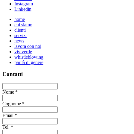
Instagram
Linkedin
home
chi siamo
clienti
servizi
news
lavora con noi
viviverde
whistleblowing
parità di genere
Contatti
Nome
*
Cognome
*
Email
*
Tel.
*