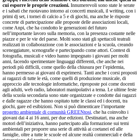
cui esporre le proprie creazioni.
Innumerevoli sono state le serate
e i sabati che ruotavano intorno ai concerti musicali, il writing, con i
primi dj set, i tornei di calcio a 5 e di giochi, ma anche le risposte
concrete di partecipazione alle proposte delle associazioni locali,
come Anpi, che ha condotto le generazioni del futuro
nell’importante lavoro sulla memoria, con la presenza costante nelle
piazze e per le vie del paese. Molti sono stati gli spettacoli teatrali
realizzati in collaborazione con le associazioni e la scuola, creando
sceneggiature, scenografie e partecipando come attori. Contest di
fotografia, musicali e video hanno impegnato i giovani per molti
anni, facendo sperimentare linguaggi differenti, che anche nei
periodi più difficili, come quello della chiusura per l’epidemia,
hanno permesso ai giovani di esprimersi. Tanti anche i corsi proposti
ai ragazzi di tutte le età, come quelli di produzione musicale, di
approccio alle tecnologie informatiche, riproposte poi come docenti
agli adulti, web radio, laboratori manipolativi a tema. Le ultime feste
della scuola secondaria sono state organizzate e condotte dai ragazzi
e dalle ragazze che hanno ospitato tutte le classi ed i docenti, tra
giochi, gare ed esibizioni. Non si può dimenticare l’importante
progetto ambientale di comunità GREENtosi,
che ha coinvolto i
giovani dai 4 ai 16 anni, per due edizioni. Destinatari, ma anche
motori dell’iniziativa, hanno partecipato alla formazione sui temi
ambientali per proporre una serie di attività ai coetanei ed alle
famiglie, oltre a tutte le scuole ed alcune realtà commerciali e della