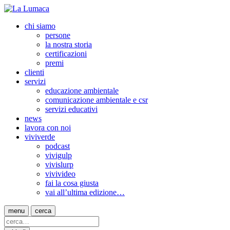
chi siamo
persone
la nostra storia
certificazioni
premi
clienti
servizi
educazione ambientale
comunicazione ambientale e csr
servizi educativi
news
lavora con noi
viviverde
podcast
vivigulp
vivislurp
vivivideo
fai la cosa giusta
vai all’ultima edizione…
menu
cerca