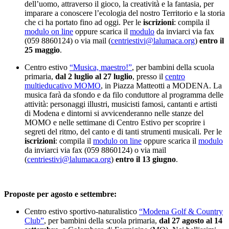
dell’uomo, attraverso il gioco, la creatività e la fantasia, per
imparare a conoscere l’ecologia del nostro Territorio e la storia
che ci ha portato fino ad oggi. Per le
iscrizioni
: compila il
modulo on line
oppure scarica il
modulo
da inviarci via fax
(059 8860124) o via mail (
centriestivi@lalumaca.org
)
entro il
25 maggio
.
Centro estivo
“Musica, maestro!”
, per bambini della scuola
primaria,
dal 2 luglio al 27 luglio
, presso il
centro
multieducativo MOMO
, in Piazza Matteotti a MODENA. La
musica farà da sfondo e da filo conduttore al programma delle
attività: personaggi illustri, musicisti famosi, cantanti e artisti
di Modena e dintorni si avvicenderanno nelle stanze del
MOMO e nelle settimane di Centro Estivo per scoprire i
segreti del ritmo, del canto e di tanti strumenti musicali. Per le
iscrizioni
: compila il
modulo on line
oppure scarica il
modulo
da inviarci via fax (059 8860124) o via mail
(
centriestivi@lalumaca.org
)
entro il 13 giugno
.
Proposte per agosto e settembre:
Centro estivo sportivo-naturalistico
“Modena Golf & Country
Club”
, per bambini della scuola primaria,
dal 27 agosto al 14