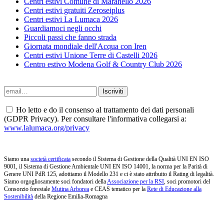
Centri estivi Comune di Maranello 2026
Centri estivi gratuiti Zeroseiplus
Centri estivi La Lumaca 2026
Guardiamoci negli occhi
Piccoli passi che fanno strada
Giornata mondiale dell'Acqua con Iren
Centri estivi Unione Terre di Castelli 2026
Centro estivo Modena Golf & Country Club 2026
Ho letto e do il consenso al trattamento dei dati personali
(GDPR Privacy). Per consultare l'informativa collegarsi a:
www.lalumaca.org/privacy
Siamo una
società certificata
secondo il Sistema di Gestione della Qualità UNI EN ISO
9001, il Sistema di Gestione Ambientale UNI EN ISO 14001, la norma per la Parità di
Genere UNI PdR 125, adottiamo il Modello 231 e ci è stato attribuito il Rating di legalità.
Siamo orgogliosamente soci fondatori della
Associazione per la RSI
, soci promotori del
Consorzio forestale
Mutina Arborea
e CEAS tematico per la
Rete di Educazione alla
Sostenibilità
della Regione Emilia-Romagna