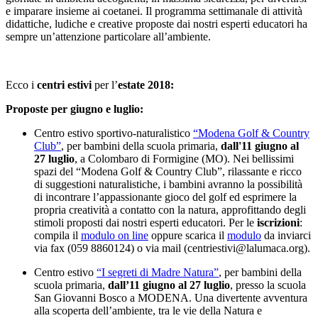
e imparare insieme ai coetanei. Il programma settimanale di attività
didattiche, ludiche e creative proposte dai nostri esperti educatori ha
sempre un’attenzione particolare all’ambiente.
Ecco i
centri estivi
per l’
estate 2018:
Proposte per giugno e luglio:
Centro estivo sportivo-naturalistico
“Modena Golf & Country
Club”
, per bambini della scuola primaria,
dall'11 giugno al
27 luglio
, a Colombaro di Formigine (MO). Nei bellissimi
spazi del “Modena Golf & Country Club”, rilassante e ricco
di suggestioni naturalistiche, i bambini avranno la possibilità
di incontrare l’appassionante gioco del golf ed esprimere la
propria creatività a contatto con la natura, approfittando degli
stimoli proposti dai nostri esperti educatori. Per le
iscrizioni
:
compila il
modulo on line
oppure scarica il
modulo
da inviarci
via fax (059 8860124) o via mail (centriestivi@lalumaca.org).
Centro estivo
“I segreti di Madre Natura”
, per bambini della
scuola primaria,
dall’11 giugno al 27 luglio
, presso la scuola
San Giovanni Bosco a MODENA. Una divertente avventura
alla scoperta dell’ambiente, tra le vie della Natura e