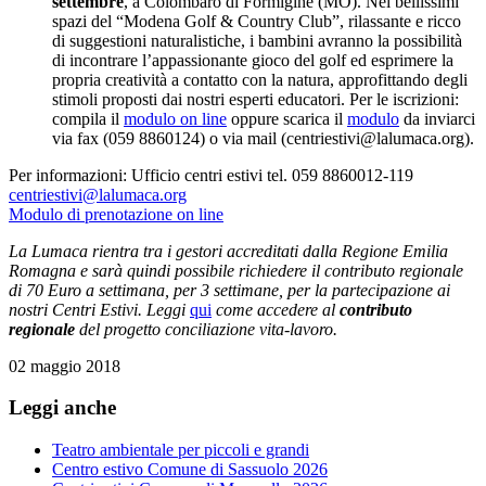
settembre
, a Colombaro di Formigine (MO). Nei bellissimi
spazi del “Modena Golf & Country Club”, rilassante e ricco
di suggestioni naturalistiche, i bambini avranno la possibilità
di incontrare l’appassionante gioco del golf ed esprimere la
propria creatività a contatto con la natura, approfittando degli
stimoli proposti dai nostri esperti educatori. Per le iscrizioni:
compila il
modulo on line
oppure scarica il
modulo
da inviarci
via fax (059 8860124) o via mail (centriestivi@lalumaca.org).
Per informazioni: Ufficio centri estivi tel. 059 8860012-119
centriestivi@lalumaca.org
Modulo di prenotazione on line
La Lumaca rientra tra i gestori accreditati dalla Regione Emilia
Romagna e sarà quindi possibile richiedere il contributo regionale
di 70 Euro a settimana, per 3 settimane, per la partecipazione ai
nostri Centri Estivi. Leggi
qui
come accedere al
contributo
regionale
del progetto conciliazione vita-lavoro.
02 maggio 2018
Leggi anche
Teatro ambientale per piccoli e grandi
Centro estivo Comune di Sassuolo 2026