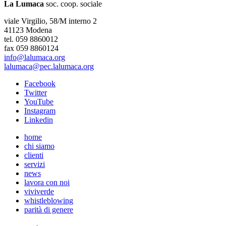
La Lumaca
soc. coop. sociale
viale Virgilio, 58/M interno 2
41123 Modena
tel. 059 8860012
fax 059 8860124
info@lalumaca.org
lalumaca@pec.lalumaca.org
Facebook
Twitter
YouTube
Instagram
Linkedin
home
chi siamo
clienti
servizi
news
lavora con noi
viviverde
whistleblowing
parità di genere