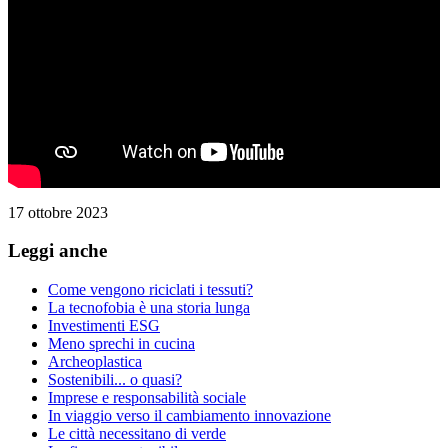
17 ottobre 2023
Leggi anche
Come vengono riciclati i tessuti?
La tecnofobia è una storia lunga
Investimenti ESG
Meno sprechi in cucina
Archeoplastica
Sostenibili... o quasi?
Imprese e responsabilità sociale
In viaggio verso il cambiamento innovazione
Le città necessitano di verde