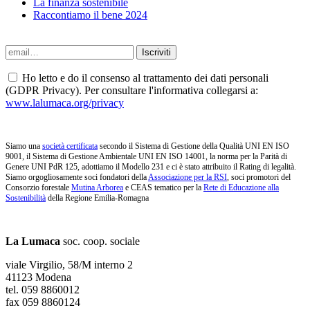
La finanza sostenibile
Raccontiamo il bene 2024
Ho letto e do il consenso al trattamento dei dati personali
(GDPR Privacy). Per consultare l'informativa collegarsi a:
www.lalumaca.org/privacy
Siamo una
società certificata
secondo il Sistema di Gestione della Qualità UNI EN ISO
9001, il Sistema di Gestione Ambientale UNI EN ISO 14001, la norma per la Parità di
Genere UNI PdR 125, adottiamo il Modello 231 e ci è stato attribuito il Rating di legalità.
Siamo orgogliosamente soci fondatori della
Associazione per la RSI
, soci promotori del
Consorzio forestale
Mutina Arborea
e CEAS tematico per la
Rete di Educazione alla
Sostenibilità
della Regione Emilia-Romagna
La Lumaca
soc. coop. sociale
viale Virgilio, 58/M interno 2
41123 Modena
tel. 059 8860012
fax 059 8860124