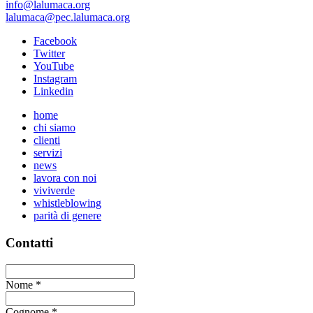
info@lalumaca.org
lalumaca@pec.lalumaca.org
Facebook
Twitter
YouTube
Instagram
Linkedin
home
chi siamo
clienti
servizi
news
lavora con noi
viviverde
whistleblowing
parità di genere
Contatti
Nome
*
Cognome
*