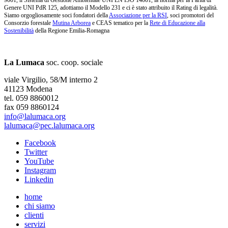
Genere UNI PdR 125, adottiamo il Modello 231 e ci è stato attribuito il Rating di legalità.
Siamo orgogliosamente soci fondatori della
Associazione per la RSI
, soci promotori del
Consorzio forestale
Mutina Arborea
e CEAS tematico per la
Rete di Educazione alla
Sostenibilità
della Regione Emilia-Romagna
La Lumaca
soc. coop. sociale
viale Virgilio, 58/M interno 2
41123 Modena
tel. 059 8860012
fax 059 8860124
info@lalumaca.org
lalumaca@pec.lalumaca.org
Facebook
Twitter
YouTube
Instagram
Linkedin
home
chi siamo
clienti
servizi