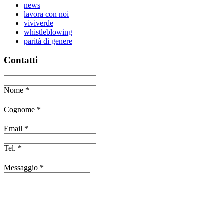
news
lavora con noi
viviverde
whistleblowing
parità di genere
Contatti
Nome
*
Cognome
*
Email
*
Tel.
*
Messaggio
*