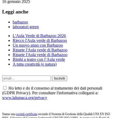
16 gennaio 2025
Leggi anche
barbazoo
laboratori green
L'Aula Verde di Barbazoo 2026
Riecco l'Aula verde di Barbazoo
Un nuovo anno con Barbazoo
Riparte l'Aula verde di Barbazoo
Riparte l'Aula verde di Barbazoo
Bimbi a teatro con l’Aula verde
A tutta creatività (e natura)
Ho letto e do il consenso al trattamento dei dati personali
(GDPR Privacy). Per consultare l'informativa collegarsi a:
www.lalumaca.org/privacy
Siamo una
società certificata
secondo il Sistema di Gestione della Qualità UNI EN ISO
9001, il Sistema di Gestione Ambientale UNI EN ISO 14001, la norma per la Parità di