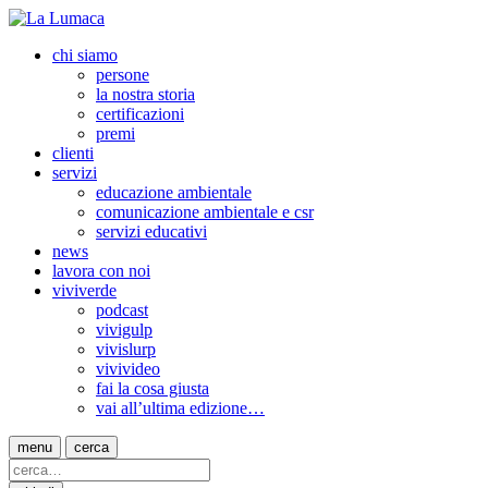
chi siamo
persone
la nostra storia
certificazioni
premi
clienti
servizi
educazione ambientale
comunicazione ambientale e csr
servizi educativi
news
lavora con noi
viviverde
podcast
vivigulp
vivislurp
vivivideo
fai la cosa giusta
vai all’ultima edizione…
menu
cerca