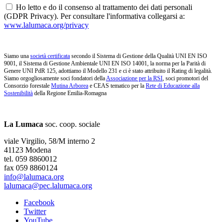
Ho letto e do il consenso al trattamento dei dati personali
(GDPR Privacy). Per consultare l'informativa collegarsi a:
www.lalumaca.org/privacy
Siamo una
società certificata
secondo il Sistema di Gestione della Qualità UNI EN ISO
9001, il Sistema di Gestione Ambientale UNI EN ISO 14001, la norma per la Parità di
Genere UNI PdR 125, adottiamo il Modello 231 e ci è stato attribuito il Rating di legalità.
Siamo orgogliosamente soci fondatori della
Associazione per la RSI
, soci promotori del
Consorzio forestale
Mutina Arborea
e CEAS tematico per la
Rete di Educazione alla
Sostenibilità
della Regione Emilia-Romagna
La Lumaca
soc. coop. sociale
viale Virgilio, 58/M interno 2
41123 Modena
tel. 059 8860012
fax 059 8860124
info@lalumaca.org
lalumaca@pec.lalumaca.org
Facebook
Twitter
YouTube