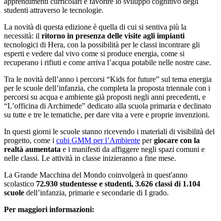
apprendimenti curricolari e favorire lo sviluppo cognitivo degli
studenti attraverso le tecnologie.
La novità di questa edizione è quella di cui si sentiva più la
necessità: il
ritorno in presenza delle visite agli impianti
tecnologici di Hera, con la possibilità per le classi incontrare gli
esperti e vedere dal vivo come si produce energia, come si
recuperano i rifiuti e come arriva l’acqua potabile nelle nostre case.
Tra le novità dell’anno i percorsi “Kids for future” sul tema energia
per le scuole dell’infanzia, che completa la proposta triennale con i
percorsi su acqua e ambiente già proposti negli anni precedenti, e
“L’officina di Archimede” dedicato alla scuola primaria e declinato
su tutte e tre le tematiche, per dare vita a vere e proprie invenzioni.
In questi giorni le scuole stanno ricevendo i materiali di visibilità del
progetto, come i
cubi GMM per l’Ambiente
per
giocare con la
realtà aumentata
e i manifesti da affiggere negli spazi comuni e
nelle classi. Le attività in classe inizieranno a fine mese.
La Grande Macchina del Mondo coinvolgerà in quest'anno
scolastico
72.930 studentesse e studenti, 3.626 classi di 1.104
scuole
dell’infanzia, primarie e secondarie di I grado.
Per maggiori informazioni: