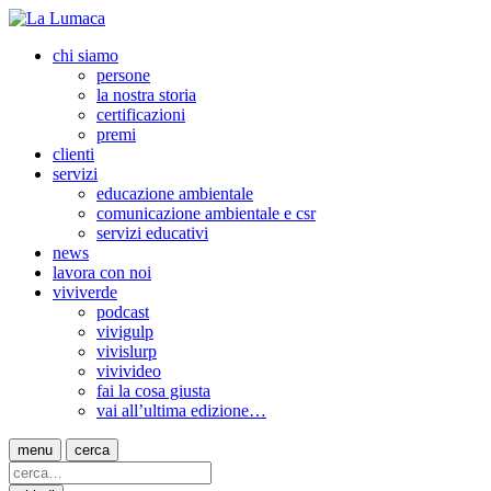
chi siamo
persone
la nostra storia
certificazioni
premi
clienti
servizi
educazione ambientale
comunicazione ambientale e csr
servizi educativi
news
lavora con noi
viviverde
podcast
vivigulp
vivislurp
vivivideo
fai la cosa giusta
vai all’ultima edizione…
menu
cerca