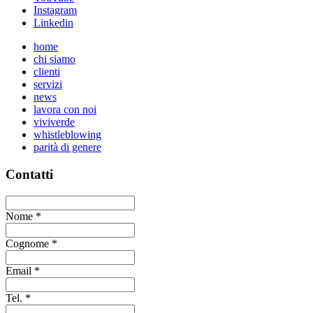
Instagram
Linkedin
home
chi siamo
clienti
servizi
news
lavora con noi
viviverde
whistleblowing
parità di genere
Contatti
Nome
*
Cognome
*
Email
*
Tel.
*