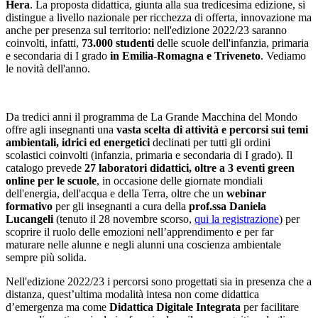
Hera
. La proposta didattica, giunta alla sua tredicesima edizione, si
distingue a livello nazionale per ricchezza di offerta, innovazione ma
anche per presenza sul territorio: nell'edizione 2022/23 saranno
coinvolti, infatti,
73.000 studenti
delle scuole dell'infanzia, primaria
e secondaria di I grado
in Emilia-Romagna e Triveneto
. Vediamo
le novità dell'anno.
Da tredici anni il programma de La Grande Macchina del Mondo
offre agli insegnanti una
vasta scelta di attività e percorsi sui temi
ambientali, idrici ed energetici
declinati per tutti gli ordini
scolastici coinvolti (infanzia, primaria e secondaria di I grado). Il
catalogo prevede
27 laboratori didattici, oltre a 3 eventi green
online per le scuole
, in occasione delle giornate mondiali
dell'energia, dell'acqua e della Terra, oltre che un
webinar
formativo
per gli insegnanti a cura della
prof.ssa Daniela
Lucangeli
(tenuto il 28 novembre scorso,
qui la registrazione
) per
scoprire il ruolo delle emozioni nell’apprendimento e per far
maturare nelle alunne e negli alunni una coscienza ambientale
sempre più solida.
Nell'edizione 2022/23 i percorsi sono progettati sia in presenza che a
distanza, quest’ultima modalità intesa non come didattica
d’emergenza ma come
Didattica Digitale Integrata
per facilitare