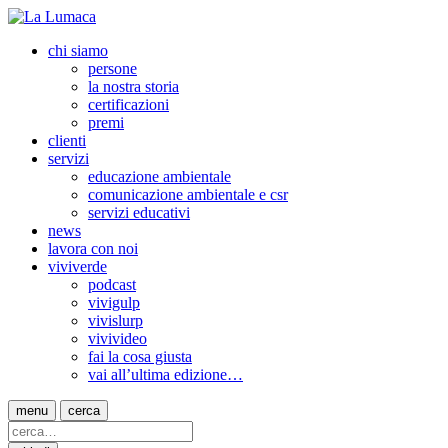
chi siamo
persone
la nostra storia
certificazioni
premi
clienti
servizi
educazione ambientale
comunicazione ambientale e csr
servizi educativi
news
lavora con noi
viviverde
podcast
vivigulp
vivislurp
vivivideo
fai la cosa giusta
vai all’ultima edizione…
menu
cerca