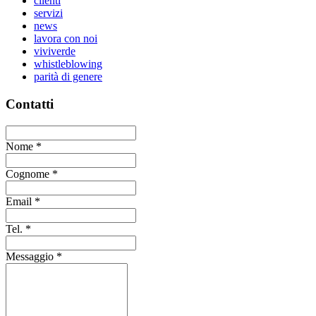
clienti
servizi
news
lavora con noi
viviverde
whistleblowing
parità di genere
Contatti
Nome
*
Cognome
*
Email
*
Tel.
*
Messaggio
*