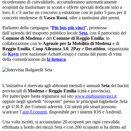
ricorderanno di convalidarlo, accumuleranno automaticamente
ecopunti da trasformare in sconti e offerte speciali dedicate solo a
loro. E c’è anche un concorso a estrazione con in palio 5 pass per il
concerto modenese di
Vasco Rossi
, oltre a tantissimi altri premi.
Parliamo della campagna “
Più bus più vinci
”, promossa
dall’azienda del trasporto pubblico locale
Seta
, con il patrocinio del
Comune di Modena
e del
Comune di Reggio Emilia
, in
collaborazione con le
Agenzie per la Mobilità di Modena
e di
Reggio Emilia
,
Coop Alleanza 3.0
,
2Pay
e
Decathlon
, organizzata
da
Koyn
(rete nazionale AchabGroup) e curata dal punto di vista
della comunicazione da
la lumaca
.
L’iniziativa è riservata agli abbonati mensili e annuali
Seta
dei bacini
provinciali di
Modena
e
Reggio Emilia
(città e provincia).
Per partecipare basta registrarsi sul sito
www.piubuspiuvinci.it
oppure negli sportelli “ecopoint” presso le principali biglietterie Seta
e gli U.R.P. dei Comuni aderenti. Gli utenti più smart possono
scaricare l’
app Ecopunti
, disponibile per i sistemi IOS e Android.
Una volta iscritti, si accumulano 20 ecopunti per ogni convalida
effettuata a bordo dei mezzi Seta e con 200 ecopunti si ha diritto ad