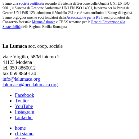
Siamo una
società certificata
secondo il Sistema di Gestione della Qualità UNI EN ISO
9001, il Sistema di Gestione Ambientale UNI EN ISO 14001, la norma per la Parità di
Genere UNI PdR 125, adottiamo il Modello 231 e ci è stato attribuito il Rating di legalità.
Siamo orgogliosamente soci fondatori della
Associazione per la RSI
, soci promotori del
Consorzio forestale
Mutina Arborea
e CEAS tematico per la
Rete di Educazione alla
Sostenibilità
della Regione Emilia-Romagna
La Lumaca
soc. coop. sociale
viale Virgilio, 58/M interno 2
41123 Modena
tel. 059 8860012
fax 059 8860124
info@lalumaca.org
lalumaca@pec.lalumaca.org
Facebook
Twitter
YouTube
Instagram
Linkedin
home
chi siamo