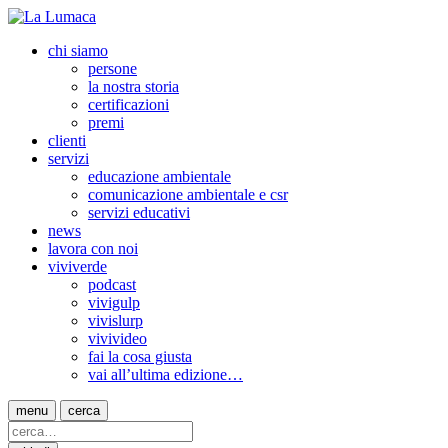
chi siamo
persone
la nostra storia
certificazioni
premi
clienti
servizi
educazione ambientale
comunicazione ambientale e csr
servizi educativi
news
lavora con noi
viviverde
podcast
vivigulp
vivislurp
vivivideo
fai la cosa giusta
vai all’ultima edizione…
menu
cerca