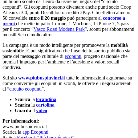
un buono sconto da 1 euro da usare nei negozi del “circuito
ecopunti”. Gli ecopunti possono diventare anche punti socio Coop
Alleanza 3.0, punti Decathlon o credito 2Pay. Chi effettua almeno
50 convalide
entro il 20 maggio
può partecipare al
concorso a
premi
che mette in palio 1 drone, 1 Macbook, 1 IPhone 7, 5 pass
per il concerto “
Vasco Rossi Modena Park
”, sconti per abbonamenti
mensili Seta e molto altro.
La campagna è un modo intelligente per promuovere la
mobilità
sostenibile
. È poi significativo che l’uso del trasporto pubblico sia
parte del messaggio culturale di
ecopunti
, progetto nazionale che
premia l’impegno per l’ambiente e l’adesione a valori sociali
condivisi.
Sul sito
www.piubuspiuvinci.it
tutte le informazioni aggiornate su
come convertire gli ecopunti in sconti, le offerte e i negozi aderenti
al “
circuito ecopunti
”.
Scarica
la
locandina
Scarica
la
cartolina
Guarda
il
video
Per informazioni:
www.piubuspiuvinci.it
Scarica la
app Ecopunti
Pagina
Facebook “Più bus più vinci”