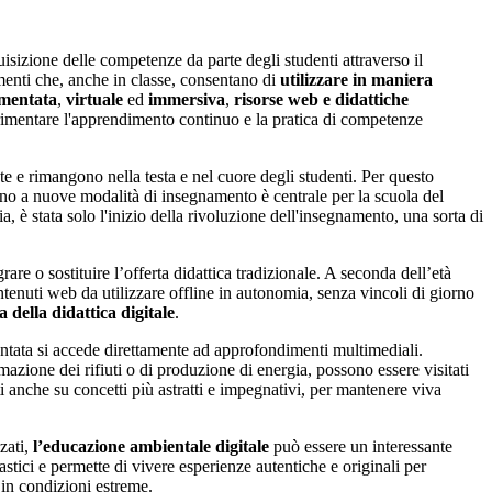
uisizione delle competenze da parte degli studenti attraverso il
umenti che, anche in classe, consentano di
utilizzare in maniera
umentata
,
virtuale
ed
immersiva
,
risorse web e didattiche
erimentare l'apprendimento continuo e la pratica di competenze
e e rimangono nella testa e nel cuore degli studenti. Per questo
torno a nuove modalità di insegnamento è centrale per la scuola del
 è stata solo l'inizio della rivoluzione dell'insegnamento, una sorta di
grare o sostituire l’offerta didattica tradizionale. A seconda dell’età
ontenuti web da utilizzare offline in autonomia, senza vincoli di giorno
a della didattica digitale
.
umentata si accede direttamente ad approfondimenti multimediali.
mazione dei rifiuti o di produzione di energia, possono essere visitati
ti anche su concetti più astratti e impegnativi, per mantenere viva
zati,
l’educazione ambientale digitale
può essere un interessante
astici e permette di vivere esperienze autentiche e originali per
 in condizioni estreme.