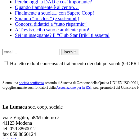
Perché oggi la DAD è così importante?
Quando l’ambiente è al centro…
Finalmente a scuola... con Sapere Coop!
Saranno “riciclosi” (e sostenibili)
Concorsi didattici a “tutto risparmio”
A Treviso, cibo sano e ambiente puro!
Sei un insegnante? Il “Club Star Brik” ti aspetta!
Ho letto e do il consenso al trattamento dei dati personali (GDPR P
Siamo una
società certificata
secondo il Sistema di Gestione della Qualità UNI EN ISO 9001, i
orgogliosamente soci fondatori della
Associazione per la RSI
, soci promotori del Consorzio f
La Lumaca
soc. coop. sociale
viale Virgilio, 58/M interno 2
41123 Modena
tel. 059 8860012
fax 059 8860124