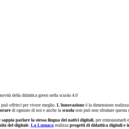
novità della didattica green nella scuola 4.0
e può offrirci per vivere meglio.
L'innovazione
è la dimensione realizza
vorare
di ognuno di noi e anche la
scuola
non può non sfruttare questa 
 sappia parlare la stessa lingua dei nativi digitali
, per entusiasmarli 
ità del digitale
.
La Lumaca
realizza
progetti di didattica digitali e 