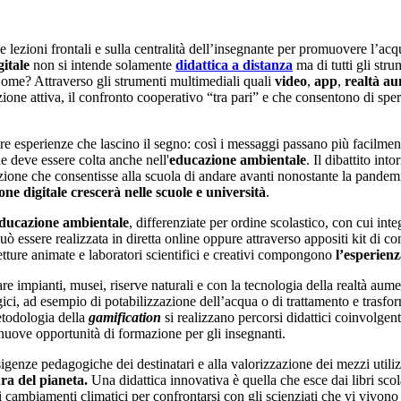
 lezioni frontali e sulla centralità dell’insegnante per promuovere l’acq
gitale
non si intende solamente
didattica a distanza
ma di tutti gli str
me? Attraverso gli strumenti multimediali quali
video
,
app
,
r
ealtà a
zione attiva, il confronto cooperativo “tra pari” e che consentono di sp
 esperienze che lascino il segno: così i messaggi passano più facilment
 deve essere colta anche nell'
educazione ambientale
. Il dibattito in
ione che consentisse alla scuola di andare avanti nonostante la pandemia,
one digitale crescerà nelle scuole e università
.
ducazione ambientale
, differenziate per ordine scolastico, con cui inte
uò essere realizzata in diretta online oppure attraverso appositi kit di c
 letture animate e laboratori scientifici e creativi compongono
l’esperienz
sitare impianti, musei, riserve naturali e con la tecnologia della realtà a
gici, ad esempio di potabilizzazione dell’acqua o di trattamento e trasfor
etodologia della
gamification
si realizzano percorsi didattici coinvolgen
nuove opportunità di formazione per gli insegnanti.
igenze pedagogiche dei destinatari e alla valorizzazione dei mezzi utiliz
ura del pianeta.
Una didattica innovativa è quella che esce dai libri scol
i cambiamenti climatici per confrontarsi con gli scienziati che vi vivono