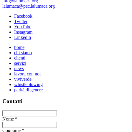
info@lalumaca.org
lalumaca@pec.lalumaca.org
Facebook
Twitter
YouTube
Instagram
Linkedin
home
chi siamo
clienti
servizi
news
lavora con noi
viviverde
whistleblowing
parità di genere
Contatti
Nome
*
Cognome
*