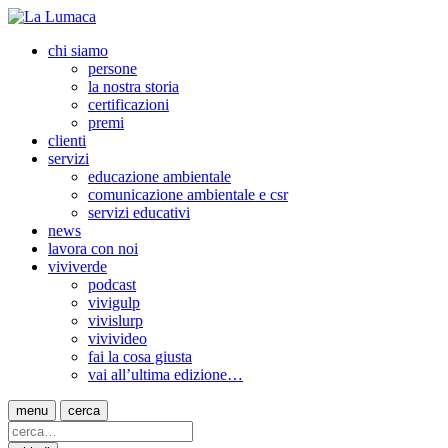
chi siamo
persone
la nostra storia
certificazioni
premi
clienti
servizi
educazione ambientale
comunicazione ambientale e csr
servizi educativi
news
lavora con noi
viviverde
podcast
vivigulp
vivislurp
vivivideo
fai la cosa giusta
vai all’ultima edizione…
menu
cerca