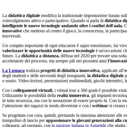
La
d
idattica digitale
modifica la tradizionale impostazione basata sulle
coinvolgimento attivo e partecipativo. Quando si parla di
didattica di
intelligente le nuove tecnologie andando oltre i confini dell'aula.
Co
innovative
che mettono al centro il gioco, la conoscenza, la partecipa
trasversali.
Un compito importante di ogni educatore è saper emozionare, far vivere
valorizzare le opportunità delle
nuove tecnologie
è un'occasione che
futuro. La
d
idattica a distanza,
diffusa nel 2020 per trovare una soluz
acceleratore del processo, ma sempre più nei prossimi anni
l’innovazi
La Lumaca
realizza
progetti di didattica innovativa
, applicate all’
e
degli studenti e delle necessità degli insegnanti,
la didattica digitale
p
e orario. Video-lezioni, presentazioni multimediali, giochi interattivi,
Con i
collegamenti virtuali
, i virtual tour a 360 gradi è possibile vi
Utilizzando le possibilità della
realtà immersiva
, gli impianti tecnolo
in tutta sicurezza, ma con la sensazione di essere proprio là. Con la m
l’attenzione dei ragazzi in modo divertente e con i
webinar
si creano 
Se progettata con cura, quindi, prestando la massima attenzione alle es
trampolino di lancio per
appassionare le giovani generazioni alla c
collegarsi, ad esempio, con
la stazione italiana in Antartide
che studia 