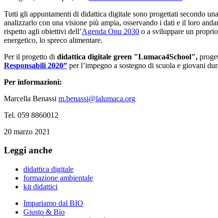
Tutti gli appuntamenti di didattica digitale sono progettati secondo una 
analizzarlo con una visione più ampia, osservando i dati e il loro an
rispetto agli obiettivi dell’
Agenda Onu 2030
o a sviluppare un proprio 
energetico, lo spreco alimentare.
Per il progetto di
didattica digitale green "Lumaca4School",
proget
Responsabili 2020”
per l’impegno a sostegno di scuola e giovani dur
Per informazioni:
Marcella Benassi
m.benassi@lalumaca.org
Tel. 059 8860012
20 marzo 2021
Leggi anche
didattica digitale
formazione ambientale
kit didattici
Impariamo dal BIO
Giusto & Bio