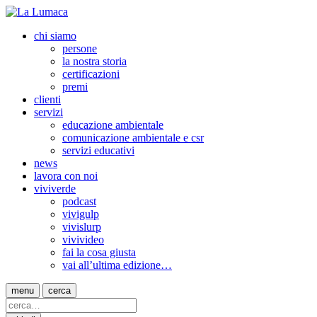
chi siamo
persone
la nostra storia
certificazioni
premi
clienti
servizi
educazione ambientale
comunicazione ambientale e csr
servizi educativi
news
lavora con noi
viviverde
podcast
vivigulp
vivislurp
vivivideo
fai la cosa giusta
vai all’ultima edizione…
menu
cerca