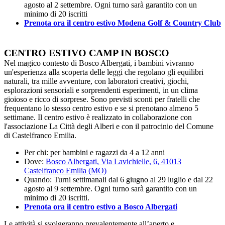
agosto al 2 settembre. Ogni turno sarà garantito con un
minimo di 20 iscritti
Prenota ora il centro estivo Modena Golf & Country Club
CENTRO ESTIVO CAMP IN BOSCO
Nel magico contesto di Bosco Albergati, i bambini vivranno
un'esperienza alla scoperta delle leggi che regolano gli equilibri
naturali, tra mille avventure, con laboratori creativi, giochi,
esplorazioni sensoriali e sorprendenti esperimenti, in un clima
gioioso e ricco di sorprese. Sono previsti sconti per fratelli che
frequentano lo stesso centro estivo e se si prenotano almeno 5
settimane. Il centro estivo è realizzato in collaborazione con
l'associazione La Città degli Alberi e con il patrocinio del Comune
di Castelfranco Emilia.
Per chi: per bambini e ragazzi da 4 a 12 anni
Dove:
Bosco Albergati, Via Lavichielle, 6, 41013
Castelfranco Emilia (MO)
Quando: Turni settimanali dal 6 giugno al 29 luglio e dal 22
agosto al 9 settembre. Ogni turno sarà garantito con un
minimo di 20 iscritti.
Prenota ora il centro estivo a Bosco Albergati
Le attività si svolgeranno prevalentemente all’aperto e