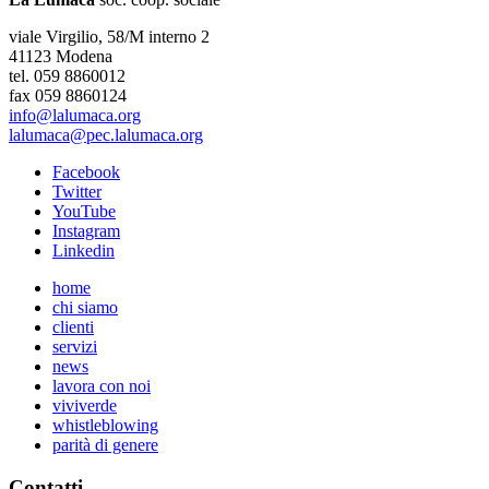
viale Virgilio, 58/M interno 2
41123 Modena
tel. 059 8860012
fax 059 8860124
info@lalumaca.org
lalumaca@pec.lalumaca.org
Facebook
Twitter
YouTube
Instagram
Linkedin
home
chi siamo
clienti
servizi
news
lavora con noi
viviverde
whistleblowing
parità di genere
Contatti