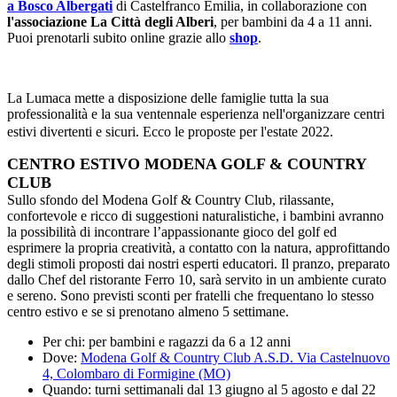
a Bosco Albergati
di Castelfranco Emilia, in collaborazione con
l'associazione La Città degli Alberi
, per bambini da 4 a 11 anni.
Puoi prenotarli subito online grazie allo
shop
.
La Lumaca mette a disposizione delle famiglie tutta la sua
professionalità e la sua ventennale esperienza nell'organizzare centri
estivi divertenti e sicuri. Ecco le proposte per l'estate 2022.
CENTRO ESTIVO MODENA GOLF & COUNTRY
CLUB
Sullo sfondo del Modena Golf & Country Club, rilassante,
confortevole e ricco di suggestioni naturalistiche, i bambini avranno
la possibilità di incontrare l’appassionante gioco del golf ed
esprimere la propria creatività, a contatto con la natura, approfittando
degli stimoli proposti dai nostri esperti educatori. Il pranzo, preparato
dallo Chef del ristorante Ferro 10, sarà servito in un ambiente curato
e sereno. Sono previsti sconti per fratelli che frequentano lo stesso
centro estivo e se si prenotano almeno 5 settimane.
Per chi: per bambini e ragazzi da 6 a 12 anni
Dove:
Modena Golf & Country Club A.S.D. Via Castelnuovo
4, Colombaro di Formigine (MO)
Quando: turni settimanali dal 13 giugno al 5 agosto e dal 22