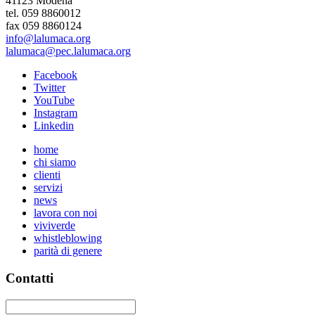
41123 Modena
tel. 059 8860012
fax 059 8860124
info@lalumaca.org
lalumaca@pec.lalumaca.org
Facebook
Twitter
YouTube
Instagram
Linkedin
home
chi siamo
clienti
servizi
news
lavora con noi
viviverde
whistleblowing
parità di genere
Contatti