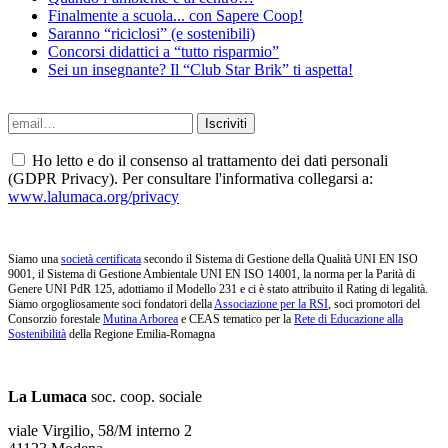
Finalmente a scuola... con Sapere Coop!
Saranno “riciclosi” (e sostenibili)
Concorsi didattici a “tutto risparmio”
Sei un insegnante? Il “Club Star Brik” ti aspetta!
Ho letto e do il consenso al trattamento dei dati personali
(GDPR Privacy). Per consultare l'informativa collegarsi a:
www.lalumaca.org/privacy
Siamo una
società certificata
secondo il Sistema di Gestione della Qualità UNI EN ISO
9001, il Sistema di Gestione Ambientale UNI EN ISO 14001, la norma per la Parità di
Genere UNI PdR 125, adottiamo il Modello 231 e ci è stato attribuito il Rating di legalità.
Siamo orgogliosamente soci fondatori della
Associazione per la RSI
, soci promotori del
Consorzio forestale
Mutina Arborea
e CEAS tematico per la
Rete di Educazione alla
Sostenibilità
della Regione Emilia-Romagna
La Lumaca
soc. coop. sociale
viale Virgilio, 58/M interno 2