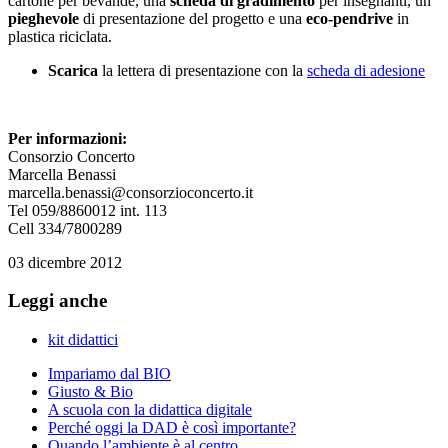
cartone per bevande, una
scheda di gradimento
per insegnanti, un
pieghevole
di presentazione del progetto e una
eco-pendrive
in
plastica riciclata.
Scarica
la lettera di presentazione con la
scheda di adesione
Per informazioni:
Consorzio Concerto
Marcella Benassi
marcella.benassi@consorzioconcerto.it
Tel 059/8860012 int. 113
Cell 334/7800289
03 dicembre 2012
Leggi anche
kit didattici
Impariamo dal BIO
Giusto & Bio
A scuola con la didattica digitale
Perché oggi la DAD è così importante?
Quando l’ambiente è al centro…