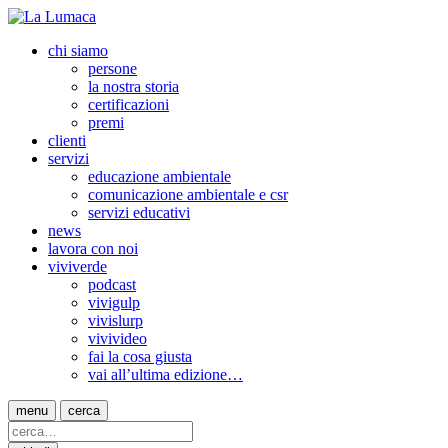
chi siamo
persone
la nostra storia
certificazioni
premi
clienti
servizi
educazione ambientale
comunicazione ambientale e csr
servizi educativi
news
lavora con noi
viviverde
podcast
vivigulp
vivislurp
vivivideo
fai la cosa giusta
vai all’ultima edizione…
menu
cerca