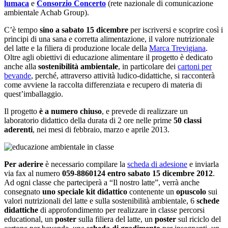
lumaca
e
Consorzio Concerto
(rete nazionale di comunicazione
ambientale Achab Group).
C’è tempo
sino a sabato 15 dicembre
per iscriversi e scoprire così i
principi di una sana e corretta alimentazione, il valore nutrizionale
del latte e la filiera di produzione locale della
Marca Trevigiana
.
Oltre agli obiettivi di educazione alimentare il progetto è dedicato
anche alla
sostenibilità ambientale
, in particolare dei
cartoni per
bevande
, perché, attraverso attività ludico-didattiche, si racconterà
come avviene la raccolta differenziata e recupero di materia di
quest’imballaggio.
Il progetto
è a numero chiuso
, e prevede di realizzare un
laboratorio didattico della durata di 2 ore nelle prime
50 classi
aderenti
, nei mesi di febbraio, marzo e aprile 2013.
Per aderire
è necessario compilare la
scheda di adesione
e inviarla
via fax al numero
059-8860124 entro sabato 15 dicembre 2012
.
Ad ogni classe che parteciperà a “Il nostro latte”, verrà anche
consegnato
uno speciale kit didattico
contenente un
opuscolo
sui
valori nutrizionali del latte e sulla sostenibilità ambientale, 6
schede
didattiche
di approfondimento per realizzare in classe percorsi
educational, un
poster
sulla filiera del latte, un
poster
sul riciclo del