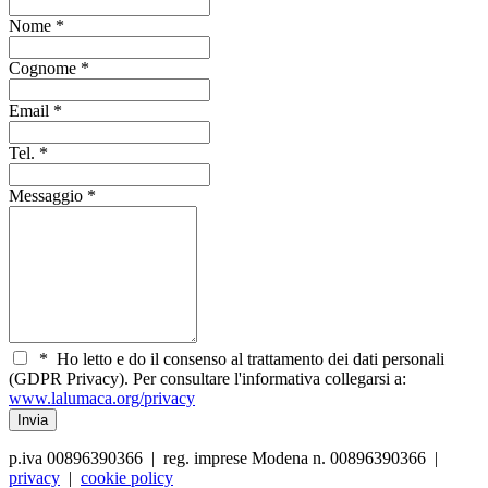
Nome
*
Cognome
*
Email
*
Tel.
*
Messaggio
*
*
Ho letto e do il consenso al trattamento dei dati personali
(GDPR Privacy). Per consultare l'informativa collegarsi a:
www.lalumaca.org/privacy
p.iva 00896390366 | reg. imprese Modena n. 00896390366 |
privacy
|
cookie policy