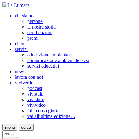
chi siamo
persone
la nostra storia
certificazioni
premi
clienti
servizi
educazione ambientale
comunicazione ambientale e csr
servizi educativi
news
lavora con noi
viviverde
podcast
vivigulp
vivislurp
vivivideo
fai la cosa giusta
vai all’ultima edizione…
menu
cerca